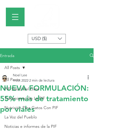
USD ($)
Entrada
All Posts
Noel Lee
All Posts
4 oct 2022
2 min de lectura
NUEVA FORMULACIÓN:
PIF Salud Del Gato
55% más de tratamiento
Tratamiento De La PIF
por viales
Nutrición Para Gatos Con PIF
La Voz del Pueblo
Noticias e informes de la PIF