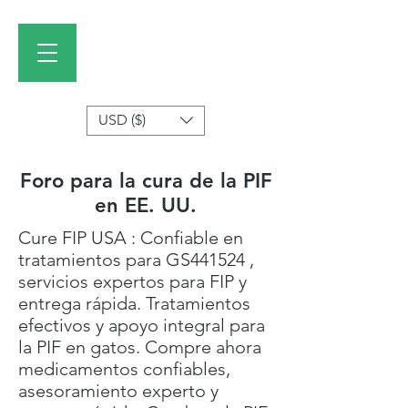
USD ($)
Foro para la cura de la PIF
en EE. UU.
Cure FIP USA : Confiable en
tratamientos para GS441524 ,
servicios expertos para FIP y
entrega rápida. Tratamientos
efectivos y apoyo integral para
la PIF en gatos. Compre ahora
medicamentos confiables,
asesoramiento experto y