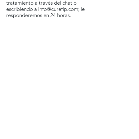
tratamiento a través del chat o
escribiendo a
info@curefip.com
; le
responderemos en 24 horas.
Tratamiento GS-441524 avalado por
veterinarios para la Peritonitis Infecciosa
Felina (PIF), con envío a todo Estados
Unidos.
92%
100,000+
Tasa de éxito
Gatos tratados
2019
84-
day
En confianza