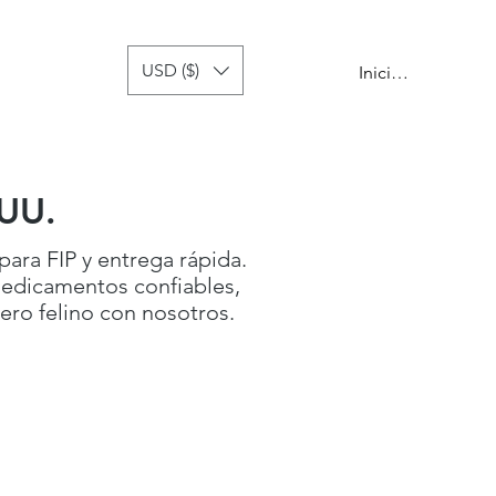
USD ($)
 de recaída
more
Iniciar sesión
 UU.
para FIP y entrega rápida.
medicamentos confiables,
ero felino con nosotros.