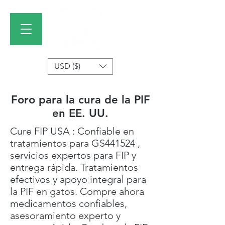
USD ($)
Foro para la cura de la PIF
en EE. UU.
Cure FIP USA : Confiable en
tratamientos para GS441524 ,
servicios expertos para FIP y
entrega rápida. Tratamientos
efectivos y apoyo integral para
la PIF en gatos. Compre ahora
medicamentos confiables,
asesoramiento experto y