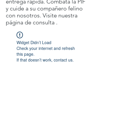
entrega rápida. Combata la PIF
y cuide a su compañero felino
con nosotros. Visite nuestra
página de consulta .
Widget Didn’t Load
Check your internet and refresh
this page.
If that doesn’t work, contact us.