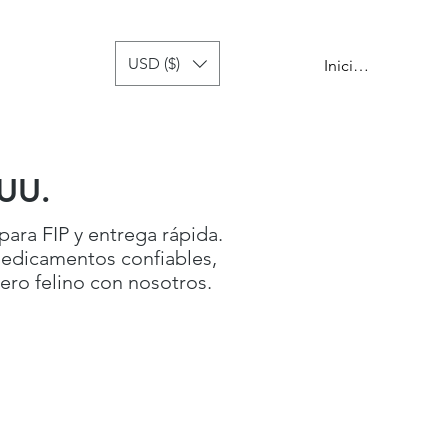
USD ($)
 de recaída
more
Iniciar sesión
 UU.
para FIP y entrega rápida.
medicamentos confiables,
ero felino con nosotros.