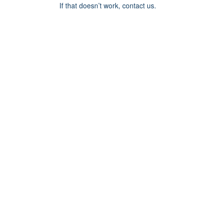
If that doesn’t work, contact us.