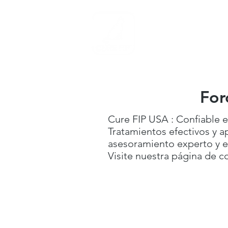
Medicina PIF
C
For
Cure FIP USA : Confiable e
Tratamientos efectivos y 
asesoramiento experto y e
Visite nuestra página de co