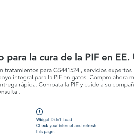
alculadora de dosis
Casos de éxito
Programa
o para la cura de la PIF en EE.
n tratamientos para GS441524 , servicios expertos 
apoyo integral para la PIF en gatos. Compre ahora 
ntrega rápida. Combata la PIF y cuide a su compañ
nsulta .
Widget Didn’t Load
Check your internet and refresh
this page.