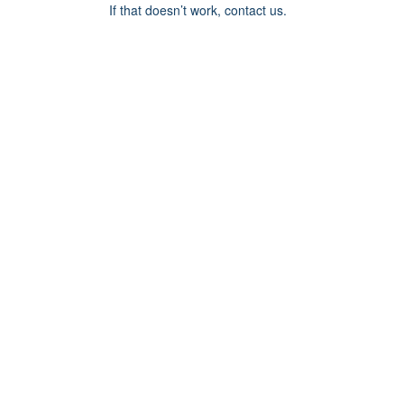
If that doesn’t work, contact us.