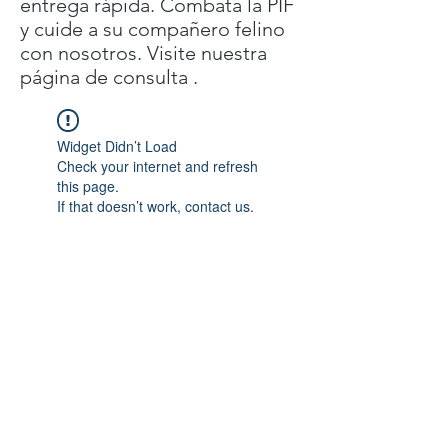
entrega rápida. Combata la PIF
y cuide a su compañero felino
con nosotros. Visite nuestra
página de consulta .
Widget Didn’t Load
Check your internet and refresh
this page.
If that doesn’t work, contact us.