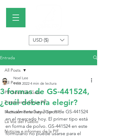
USD ($)
Entrada
All Posts
Noel Lee
All Posts
4 oct 2022
4 min de lectura
3 formas de GS-441524,
PIF Salud Del Gato
¿cuál debería elegir?
Tratamiento De La PIF
Actualmente hay 3 tipos de GS-441524 
Nutrición Para Gatos Con PIF
en el mercado hoy. El primer tipo está 
La Voz del Pueblo
en forma de polvo. GS-441524 en este 
Noticias e informes de la PIF
formulario no puede usarse para el 