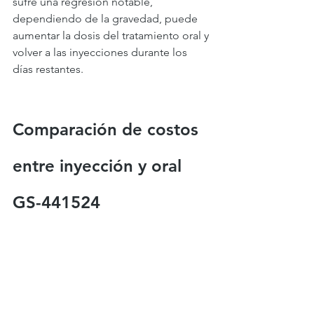
sufre una regresión notable, 
dependiendo de la gravedad, puede 
aumentar la dosis del tratamiento oral y 
volver a las inyecciones durante los 
días restantes.
Comparación de costos 
entre inyección y oral 
GS-441524
Si bien GS sigue siendo un producto 
del mercado negro, los precios de las 
píldoras inyectables y orales se han 
reducido considerablemente desde su 
introducción. Hoy en día, el costo del 
tratamiento con GS utilizando la forma 