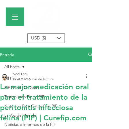
USD ($)
Entrada
All Posts
Noel Lee
All Posts
4 oct 2022
6 min de lectura
La mejor medicación oral
PIF Salud Del Gato
para el tratamiento de la
Tratamiento De La PIF
peritonitis infecciosa
Nutrición Para Gatos Con PIF
La Voz del Pueblo
felina (PIF) | Curefip.com
Noticias e informes de la PIF